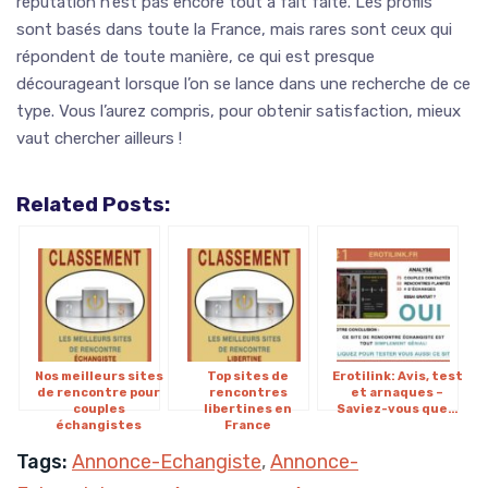
réputation n’est pas encore tout à fait faite. Les profils
sont basés dans toute la France, mais rares sont ceux qui
répondent de toute manière, ce qui est presque
décourageant lorsque l’on se lance dans une recherche de ce
type. Vous l’aurez compris, pour obtenir satisfaction, mieux
vaut chercher ailleurs !
Related Posts:
Nos meilleurs sites
Top sites de
Erotilink: Avis, test
de rencontre pour
rencontres
et arnaques –
couples
libertines en
Saviez-vous que…
échangistes
France
Tags:
Annonce-Echangiste
,
Annonce-