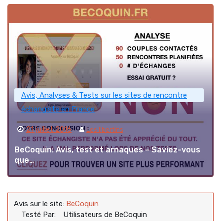
Avis, Analyses & Tests sur les sites de rencontre
échangiste en France
21 juillet 2016
Les libertins
BeCoquin: Avis, test et arnaques – Saviez-vous
que…
Avis sur le site:
BeCoquin
Testé Par:
Utilisateurs de BeCoquin