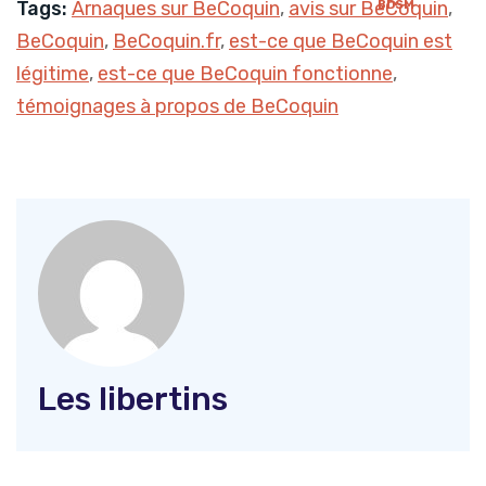
Tags:
Arnaques sur BeCoquin
,
avis sur BeCoquin
,
BDSM
BeCoquin
,
BeCoquin.fr
,
est-ce que BeCoquin est
légitime
,
est-ce que BeCoquin fonctionne
,
témoignages à propos de BeCoquin
Les libertins