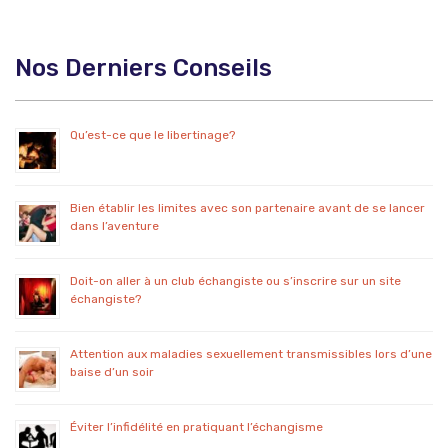
Nos Derniers Conseils
Qu’est-ce que le libertinage?
Bien établir les limites avec son partenaire avant de se lancer
dans l’aventure
Doit-on aller à un club échangiste ou s’inscrire sur un site
échangiste?
Attention aux maladies sexuellement transmissibles lors d’une
baise d’un soir
Éviter l’infidélité en pratiquant l’échangisme