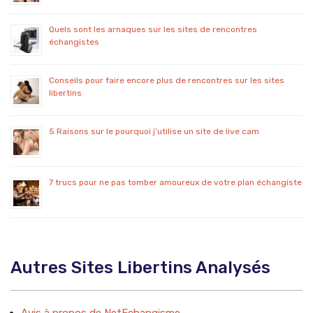
Quels sont les arnaques sur les sites de rencontres
échangistes
Conseils pour faire encore plus de rencontres sur les sites
libertins
5 Raisons sur le pourquoi j’utilise un site de live cam
7 trucs pour ne pas tomber amoureux de votre plan échangiste
Autres Sites Libertins Analysés
Avis à propos de NetEchangisme