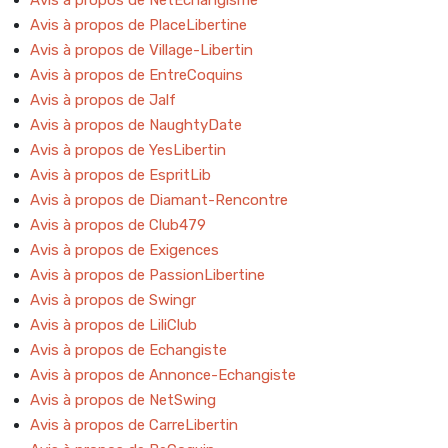
Avis à propos de PlaceLibertine
Avis à propos de Village-Libertin
Avis à propos de EntreCoquins
Avis à propos de Jalf
Avis à propos de NaughtyDate
Avis à propos de YesLibertin
Avis à propos de EspritLib
Avis à propos de Diamant-Rencontre
Avis à propos de Club479
Avis à propos de Exigences
Avis à propos de PassionLibertine
Avis à propos de Swingr
Avis à propos de LiliClub
Avis à propos de Echangiste
Avis à propos de Annonce-Echangiste
Avis à propos de NetSwing
Avis à propos de CarreLibertin