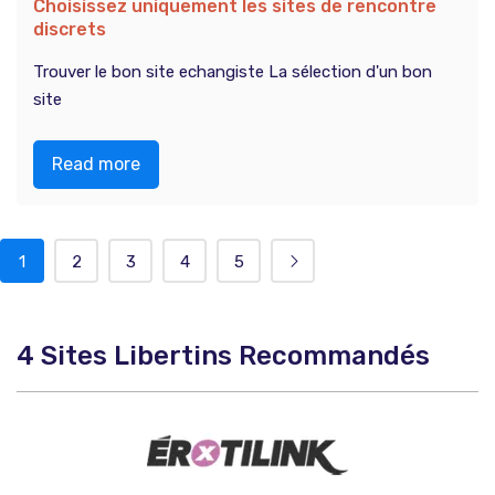
Choisissez uniquement les sites de rencontre
discrets
Trouver le bon site echangiste La sélection d'un bon
site
Read more
1
2
3
4
5
4 Sites Libertins Recommandés