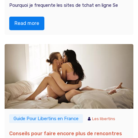
Pourquoi je frequente les sites de tchat en ligne Se
Read more
Guide Pour Libertins en France
Les libertins
Conseils pour faire encore plus de rencontres