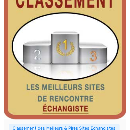
Classement des Meilleurs & Pires Sites Échangistes