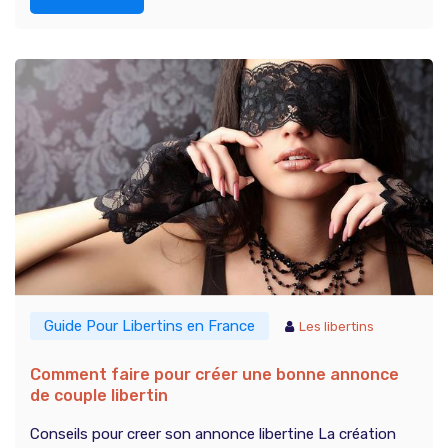
Guide Pour Libertins en France
Les libertins
Comment faire pour créer une bonne annonce
de couple libertin
Conseils pour creer son annonce libertine La création