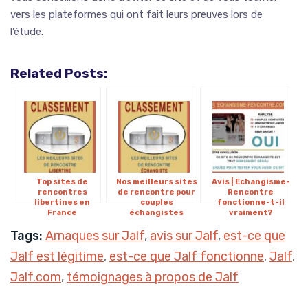
vers les plateformes qui ont fait leurs preuves lors de
l’étude.
Related Posts:
Top sites de
Nos meilleurs sites
Avis | Echangisme-
rencontres
de rencontre pour
Rencontre
libertines en
couples
fonctionne-t-il
France
échangistes
vraiment?
Tags:
Arnaques sur Jalf
,
avis sur Jalf
,
est-ce que
Jalf est légitime
,
est-ce que Jalf fonctionne
,
Jalf
,
Jalf.com
,
témoignages à propos de Jalf